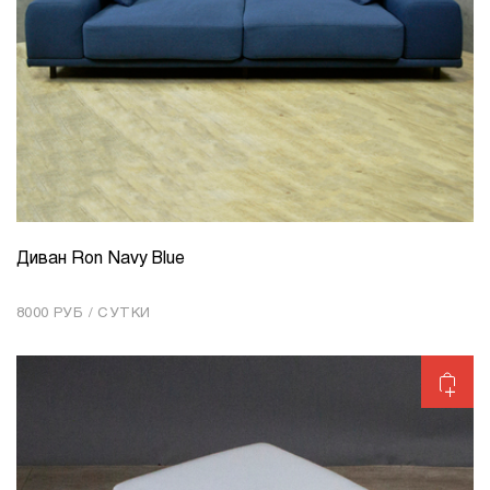
Диван Ron Navy Blue
КОЛИЧЕСТВО
1
8000 РУБ / СУТКИ
Добавить в корзину