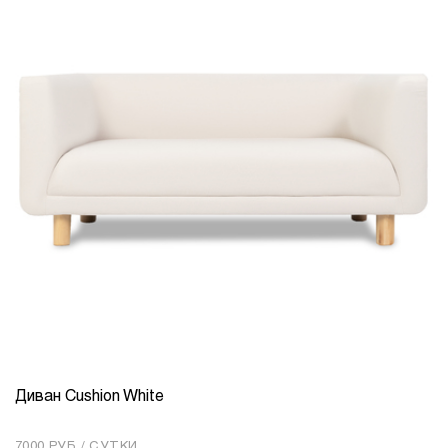
Диван Cushion White
КОЛИЧЕСТВО
1
7000 РУБ / СУТКИ