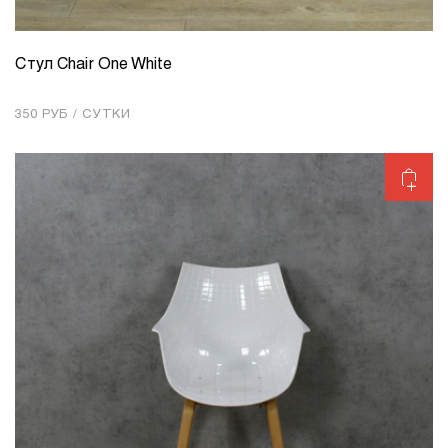
Стул Chair One White
КОЛИЧЕСТВО
1
350 РУБ / СУТКИ
Добавить в корзину