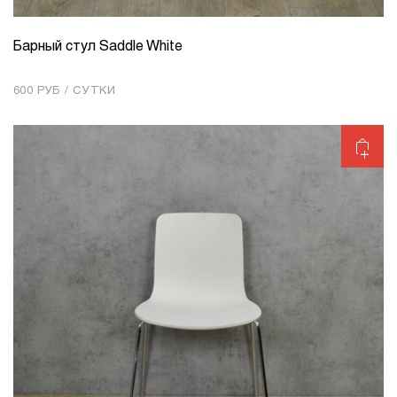
Барный стул Saddle White
КОЛИЧЕСТВО
1
600 РУБ / СУТКИ
Добавить в корзину