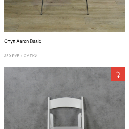
Стул Aeron Basic
КОЛИЧЕСТВО
1
350 РУБ / СУТКИ
Добавить в корзину