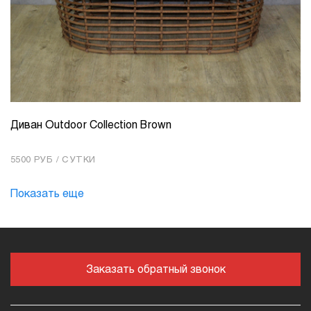
Диван Outdoor Collection Brown
КОЛИЧЕСТВО
1
5500 РУБ / СУТКИ
Добавить в корзину
Показать еще
Заказать обратный звонок