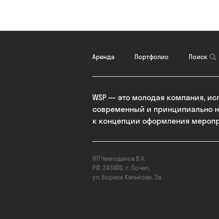
Aренда
Портфолио
Поиск
WSP — это молодая компания, и
современный и принципиально 
к концепции оформления мероп
ИП Чемоданов В.А.
РФ, 243400, г. Почеп,
ул. Бориса Калькова, 3а