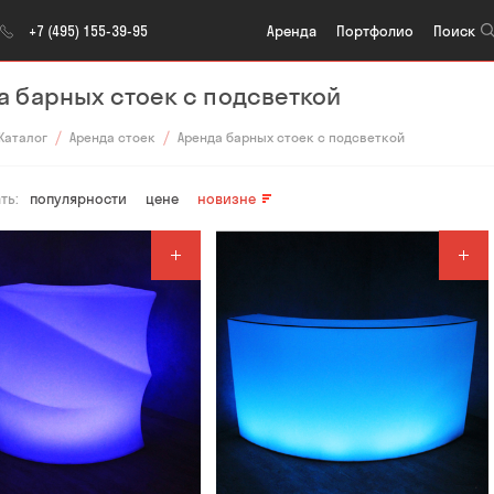
Aренда
Портфолио
Поиск
+7 (495) 155-39-95
а барных стоек с подсветкой
Каталог
Аренда стоек
Аренда барных стоек с подсветкой
ть:
популярности
цене
новизне
влено
0
Добавлено
0