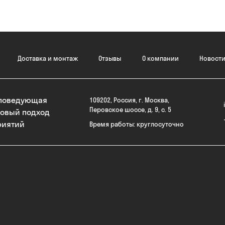
Доставка и монтаж
Отзывы
О компании
Новост
споведующая
109202
,
Россия
,
г. Москва
,
Перовское шоссе, д. 9, с. 5
новый подход
риятий
Время работы:
круглосуточно