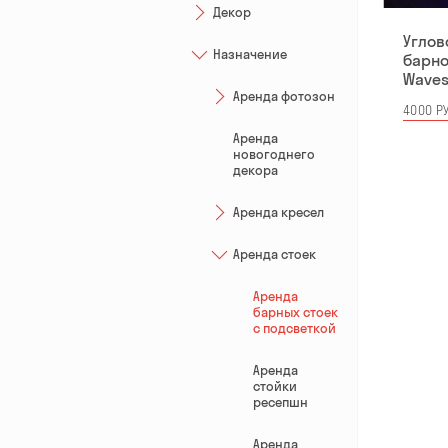
Декор
Углов
Назначение
барно
Waves
Аренда фотозон
4000 РУ
Аренда
новогоднего
декора
Аренда кресел
Аренда стоек
Аренда
барных стоек
с подсветкой
Аренда
стойки
ресепшн
Аренда