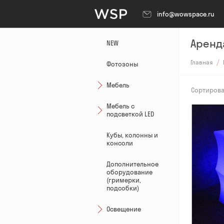
info@wowspace.ru
Аренд
NEW
Главная
Фотозоны
Мебель
Сортирова
Мебель с
подсветкой LED
Доба
Кубы, колонны и
консоли
Дополнительное
оборудование
(гримерки,
подсобки)
Освещение