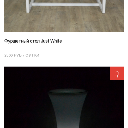
Фуршетный стол Just White
КОЛИЧЕСТВО
1
2500 РУБ / СУТКИ
Добавить в корзину