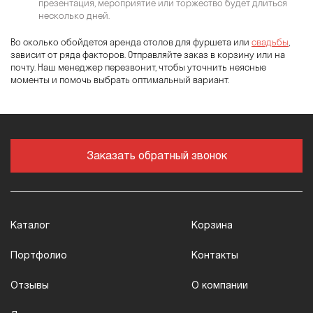
презентация, мероприятие или торжество будет длиться
несколько дней.
Во сколько обойдется аренда столов для фуршета или
свадьбы
,
зависит от ряда факторов. Отправляйте заказ в корзину или на
почту. Наш менеджер перезвонит, чтобы уточнить неясные
моменты и помочь выбрать оптимальный вариант.
Заказать обратный звонок
Каталог
Корзина
Портфолио
Контакты
Отзывы
О компании