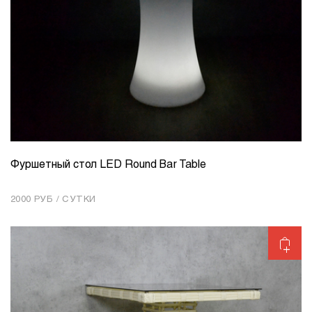
Фуршетный стол LED Round Bar Table
КОЛИЧЕСТВО
1
2000 РУБ / СУТКИ
Добавить в корзину