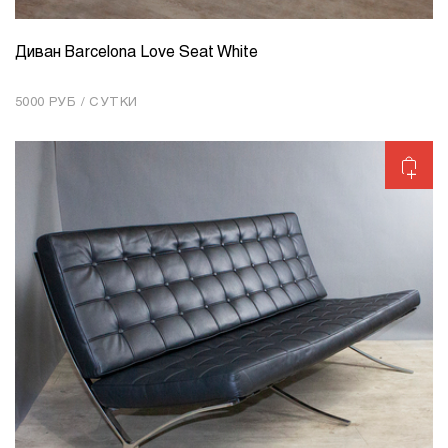
Диван Barcelona Love Seat White
КОЛИЧЕСТВО
1
5000 РУБ / СУТКИ
Добавить в корзину