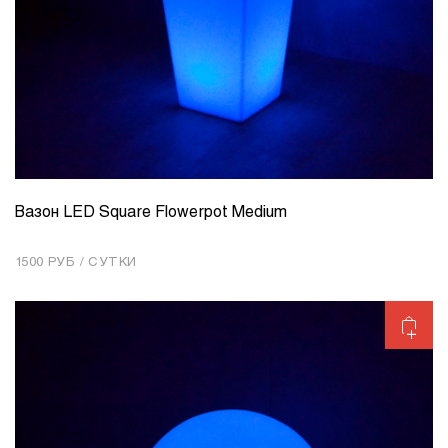
Вазон LED Square Flowerpot Medium
КОЛИЧЕСТВО
1
1500 РУБ / СУТКИ
Добавить в корзину