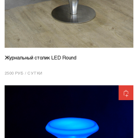
Журнальный столик LED Round
КОЛИЧЕСТВО
1
2500 РУБ / СУТКИ
Добавить в корзину