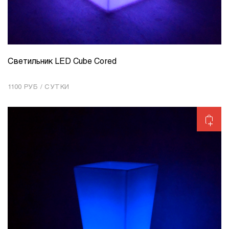
Светильник LED Cube Cored
КОЛИЧЕСТВО
1
1100 РУБ / СУТКИ
Добавить в корзину