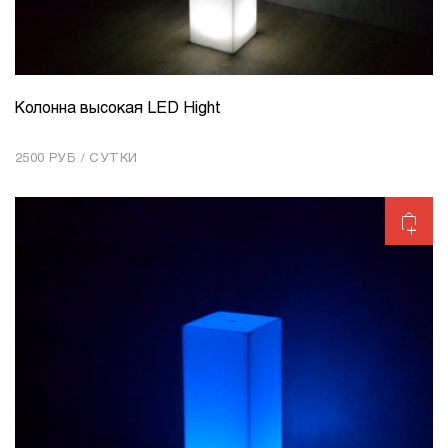
Колонна высокая LED Hight
КОЛИЧЕСТВО
1
2500 РУБ / СУТКИ
Добавить в корзину