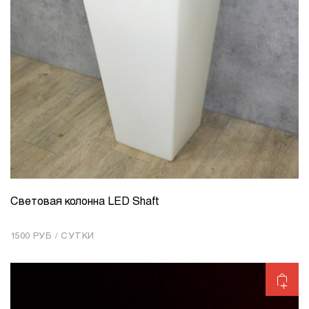
Световая колонна LED Shaft
КОЛИЧЕСТВО
1
1500 РУБ / СУТКИ
Добавить в корзину