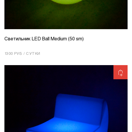
Светильник LED Ball Medium (50 sm)
КОЛИЧЕСТВО
1
1300 РУБ / СУТКИ
Добавить в корзину