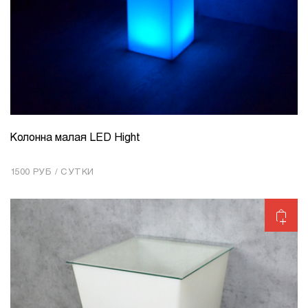
Колонна малая LED Hight
КОЛИЧЕСТВО
1
1500 РУБ / СУТКИ
Добавить в корзину