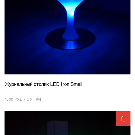
Журнальный столик LED Iron Small
КОЛИЧЕСТВО
1
1000 РУБ / СУТКИ
Добавить в корзину