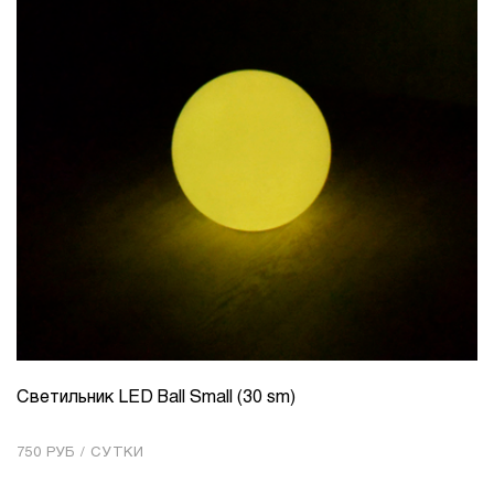
Светильник LED Ball Small (30 sm)
КОЛИЧЕСТВО
1
750 РУБ / СУТКИ
Добавить в корзину