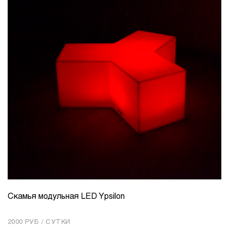
Скамья модульная LED Ypsilon
КОЛИЧЕСТВО
1
2000 РУБ / СУТКИ