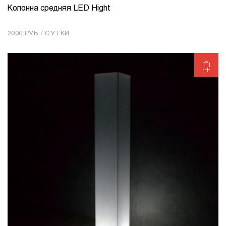
Колонна средняя LED Hight
КОЛИЧЕСТВО
1
2000 РУБ / СУТКИ
Добавить в корзину