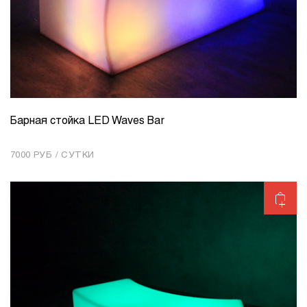
Барная стойка LED Waves Bar
КОЛИЧЕСТВО
1
7000 РУБ / СУТКИ
Добавить в корзину