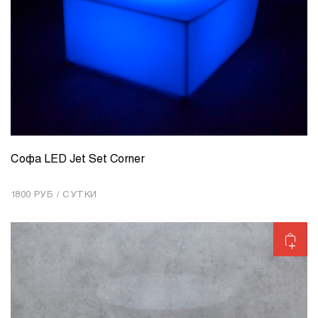
Софа LED Jet Set Corner
КОЛИЧЕСТВО
1
1800 РУБ / СУТКИ
Добавить в корзину