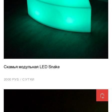
Скамья модульная LED Snake
КОЛИЧЕСТВО
1
2000 РУБ / СУТКИ
Добавить в корзину