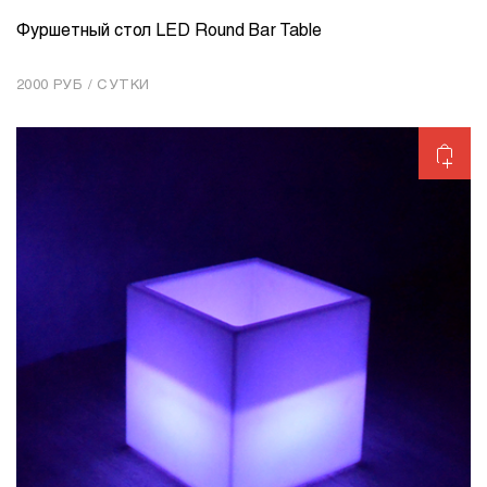
Фуршетный стол LED Round Bar Table
КОЛИЧЕСТВО
1
2000 РУБ / СУТКИ
Добавить в корзину