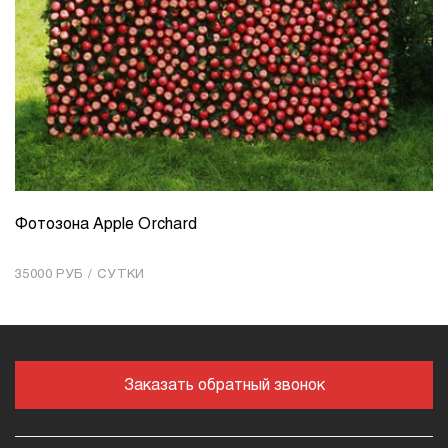
Фотозона Apple Orchard
КОЛИЧЕСТВО
1
35000 РУБ / СУТКИ
Добавить в корзину
Заказать обратный звонок