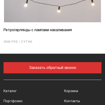
Ретрогирлянды с лампами накаливания
КОЛИЧЕСТВО
1
2000 РУБ / СУТКИ
Добавить в корзину
Заказать обратный звонок
Каталог
Корзина
Портфолио
Контакты