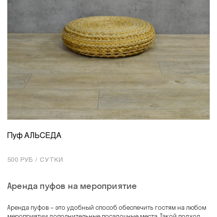
Пуф АЛЬСЕДА
КОЛИЧЕСТВО
1
500 РУБ / СУТКИ
Добавить в корзину
Аренда пуфов на мероприятие
Аренда пуфов – это удобный способ обеспечить гостям на любом
мероприятии дополнительные посадочные места. Такой подход