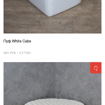
Пуф White Cube
КОЛИЧЕСТВО
1
500 РУБ / СУТКИ
Добавить в корзину