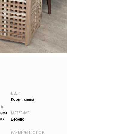
ЦВЕТ:
Коричневый
ый
ием
МАТЕРИАЛ:
для
Дерево
РАЗМЕРЫ Ш X Г X В: