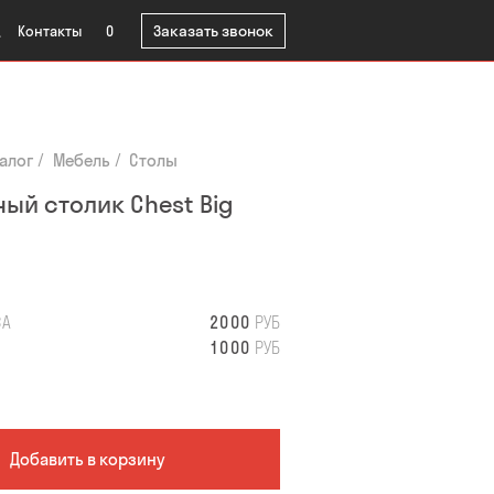
Заказать звонок
Контакты
0
алог
Мебель
Столы
ый столик Chest Big
СА
2000
РУБ
1000
РУБ
Добавить в корзину
во
0